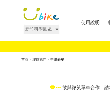
跳
:::
到
主
要
使用說明
內
不分區
容
:::
首頁
聯絡我們
申請表單
欲與微笑單車合作，請