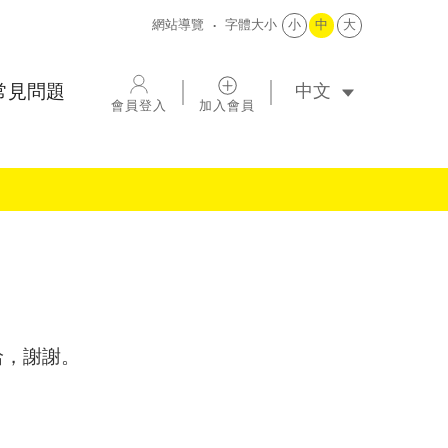
網站導覽
字體大小
小
中
大
選擇語系
常見問題
會員登入
加入會員
洽，謝謝。