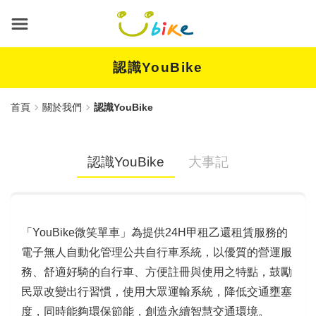
跳
到
主
要
內
認識YouBike
容
首頁
關於我們
認識YouBike
認識YouBike
大事記
「YouBike微笑單車」為提供24H甲租乙還租賃服務的
電子無人自動化管理公共自行車系統，以優質的營運服
務、舒適好騎的自行車、方便註冊與使用之特點，鼓勵
民眾改變出行習慣，使用大眾運輸系統，降低交通壅塞
度，同時能夠環保節能，創造永續智慧交通環境。