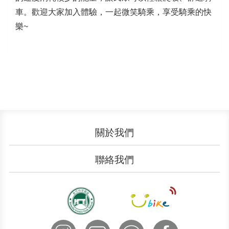
車。歡迎大家加入體驗，一起微笑騎乘，享受騎乘的快
樂~
關於我們
認識YouBike
營運成果
聯絡我們
服務中心
廣告刊登
文件下載
加入我們
申請表單
聯絡客服