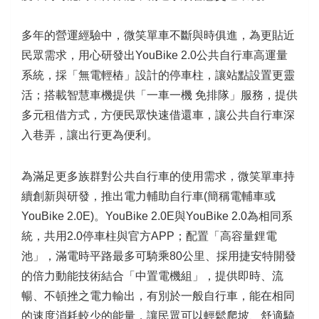
多年的營運經驗中，微笑單車不斷與時俱進，為更貼近
民眾需求，用心研發出YouBike 2.0公共自行車高運量
系統，採「無電輕樁」設計的停車柱，讓站點設置更靈
活；搭載智慧車機提供「一車一機 免排隊」服務，提供
多元租借方式，方便民眾快速借還車，讓公共自行車深
入巷弄，讓出行更為便利。
為滿足更多族群對公共自行車的使用需求，微笑單車持
續創新與研發，推出電力輔助自行車(簡稱電輔車或
YouBike 2.0E)。YouBike 2.0E與YouBike 2.0為相同系
統，共用2.0停車柱與官方APP；配置「高容量鋰電
池」，滿電時平路最多可騎乘80公里、採用捷安特開發
的倍力動能技術結合「中置電機組」，提供即時、流
暢、不頓挫之電力輸出，有別於一般自行車，能在相同
的速度消耗較少的能量，讓民眾可以輕鬆爬坡、舒適騎