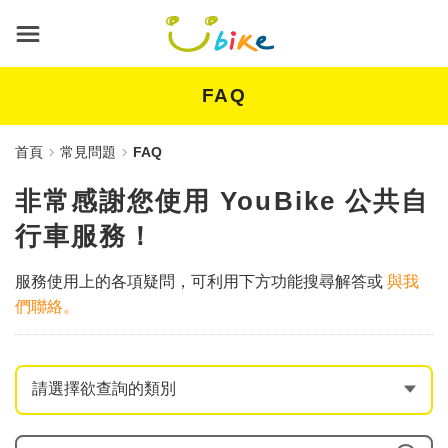
跳
到
主
要
內
FAQ
容
首頁
常見問題
FAQ
非常感謝您使用 YouBike 公共自
行車服務！
服務使用上的各項疑問，可利用下方功能搜尋解答或
與我
們聯絡。
輸入問題關鍵字