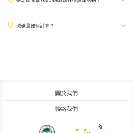
要怎麼開啟YouBike減碳存摺參加活動？
減碳量如何計算？
關於我們
認識YouBike
營運成果
聯絡我們
服務中心
廣告刊登
文件下載
加入我們