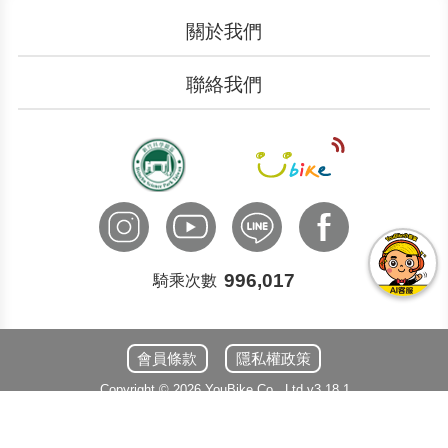
關於我們
認識YouBike
營運成果
聯絡我們
服務中心
廣告刊登
文件下載
加入我們
申請表單
聯絡客服
國際諮詢
996,017
騎乘次數
會員條款
隱私權政策
Copyright ©
2026
YouBike
Co., Ltd
v3.18.1