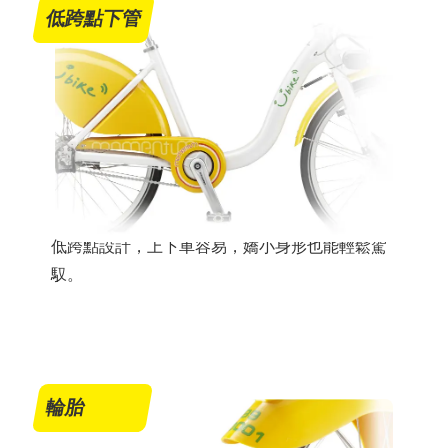
低跨點下管
低跨點設計，上下車容易，嬌小身形也能輕鬆駕
馭。
輪胎