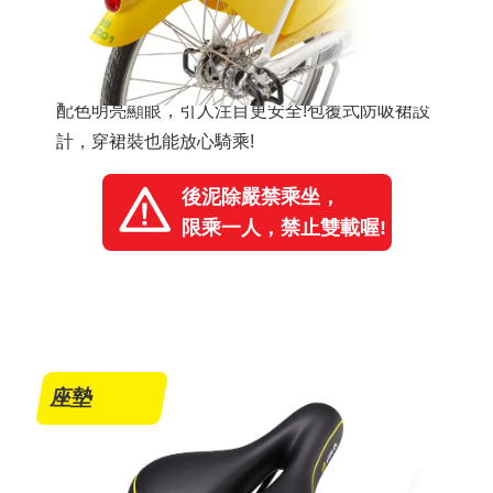
配色明亮顯眼，引人注目更安全!包覆式防吸裙設
計，穿裙裝也能放心騎乘!
後泥除嚴禁乘坐，
限乘一人，禁止雙載喔!
座墊