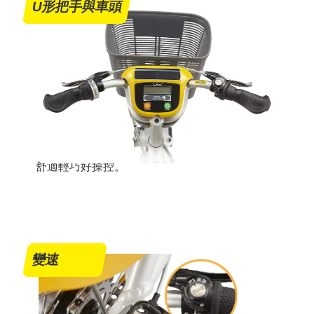
U形把手與車頭
舒適輕巧好操控。
變速