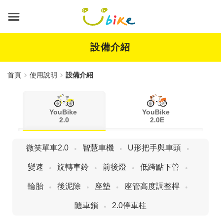
跳
到
主
要
內
設備介紹
容
首頁
使用說明
設備介紹
YouBike
YouBike
2.0
2.0E
微笑單車2.0
智慧車機
U形把手與車頭
變速
旋轉車鈴
前後燈
低跨點下管
輪胎
後泥除
座墊
座管高度調整桿
隨車鎖
2.0停車柱