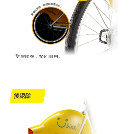
雙層輪圈，堅固耐用。
後泥除