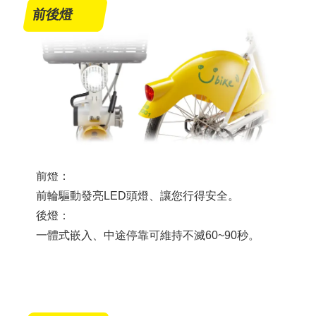
前後燈
前燈：
前輪驅動發亮LED頭燈、讓您行得安全。
後燈：
一體式嵌入、中途停靠可維持不滅60~90秒。