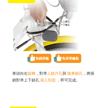
免繞前輪
免保管鑰匙
車頭向右
旋轉
，對準
上鎖片孔
與
隨車鎖孔
，將插
銷對準上下鎖孔
插入到底
，即可完成。