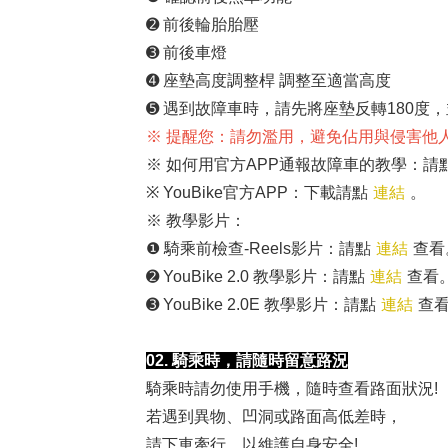
➋ 前後輪胎胎壓
➌ 前後車燈
➍ 座墊高度調整桿 調整至適當高度
➎ 遇到故障車時，請先將座墊反轉180度，
※ 提醒您：請勿濫用，避免佔用與侵害他
※ 如何用官方APP通報故障車的教學：請
※ YouBike官方APP：下載請點
連結
。
※ 教學影片：
❶
騎乘前檢查-Reels影片：請點
連結
查看
➋ YouBike 2.0 教學影片：請點
連結
查看
➌ YouBike 2.0E 教學影片：請點
連結
查
02. 騎乘時，請隨時留意路況
騎乘時請勿使用手機，隨時查看路面狀況!
若遇到異物、凹洞或路面高低差時，
請下車牽行，以維護自身安全!