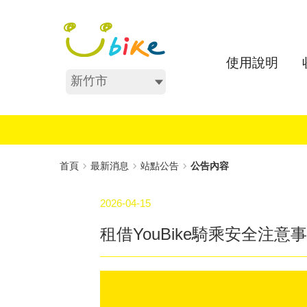
跳
:::
到
主
要
使用說明
內
不分區
容
:::
首頁
最新消息
站點公告
公告內容
2026-04-15
租借YouBike騎乘安全注意