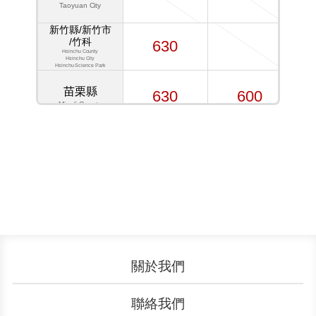
Taoyuan City
新竹縣/新竹市
/竹科
630
Hsinchu County
Hsinchu City
Hsinchu Science Park
苗栗縣
630
600
Miaoli County
臺中市
815
750
Taichung City
嘉義縣/嘉義市/
臺南市
/高雄市/屏東縣
910
910
Chiayi County
Chiayi City
Tainan City
Kaohsiung City
Pingtung County
關於我們
臺東縣
認識YouBike
營運成果
1040
1075
聯絡我們
Taitung County