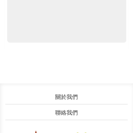
關於我們
認識YouBike
營運成果
聯絡我們
服務中心
廣告刊登
文件下載
加入我們