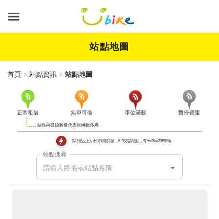
跳
到
主
要
內
站點地圖
容
首頁
站點資訊
站點地圖
正常租借
無車可借
車位滿載
暫停營運
當站點左上方出現閃電符號
即代表該站點
有 YouBike 2.0E車輛
站點搜尋
站點搜尋