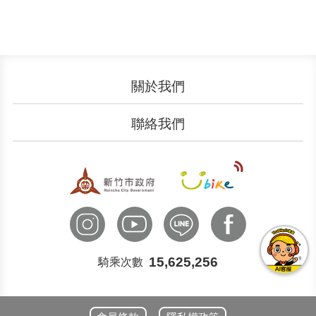
關於我們
認識YouBike
營運成果
聯絡我們
服務中心
廣告刊登
文件下載
加入我們
申請表單
聯絡客服
國際諮詢
15,625,256
騎乘次數