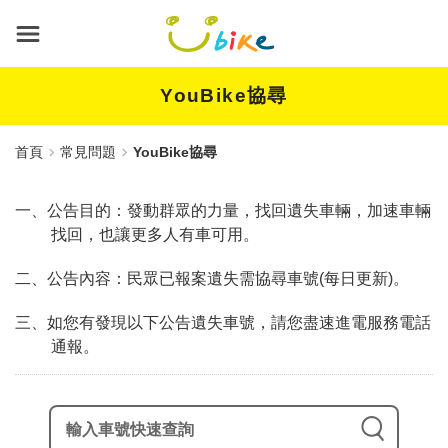
跳
到
主
要
內
YouBike協尋
容
首頁
常見問題
YouBike協尋
一、公告目的：發動群眾的力量，找回遺失車輛，加速車輛
找回，也讓更多人有車可用。
二、公告內容：民眾已報案遺失需協尋車號(每日更新)。
三、如您有發現以下公告遺失車號，請您盡速進電服務電話
通報。
輸入車號快速查詢