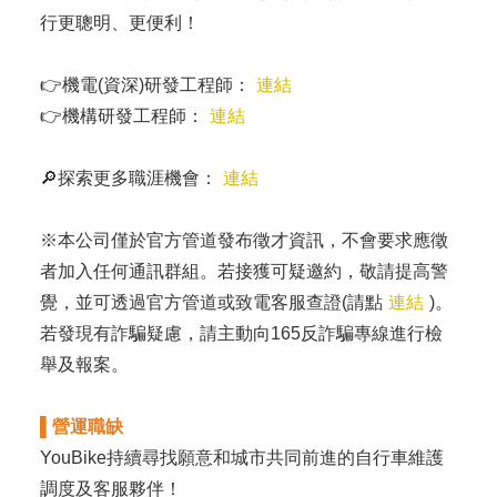
行更聰明、更便利！
👉機電(資深)研發工程師：
連結
👉機構研發工程師：
連結
🔎探索更多職涯機會：
連結
※本公司僅於官方管道發布徵才資訊，不會要求應徵
者加入任何通訊群組。若接獲可疑邀約，敬請提高警
覺，並可透過官方管道或致電客服查證(請點
連結
)。
若發現有詐騙疑慮，請主動向165反詐騙專線進行檢
舉及報案。
▌營運職缺
YouBike持續尋找願意和城市共同前進的自行車維護
調度及客服夥伴！