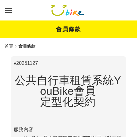
跳
到
主
要
內
會員條款
容
首頁
會員條款
v20251127
公共自行車租賃系統Y
ouBike會員
定型化契約
服務內容