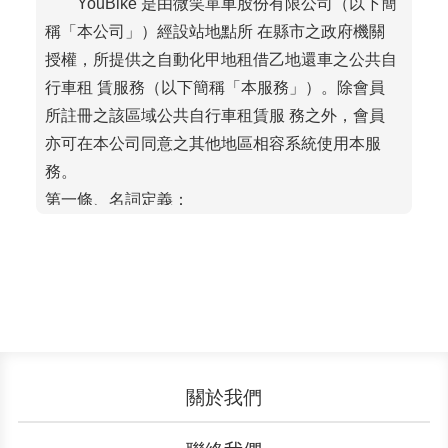
YouBike 是由微笑單車股份有限公司（以下簡
稱「本公司」）經設站地點所 在縣市之政府機關
授權，所提供之自動化甲地租借乙地還車之公共自
行車租 賃服務（以下簡稱「本服務」）。除會員
所註冊之該區域公共自行車租賃服 務之外，會員
亦可在本公司同意之其他地區相容系統使用本服
務。
第一條、名詞定義：
會員：指於YouBike官方網站、服務中
心、KIOSK（自動服務機）、 App 等
完成註冊程序者。
租車：指會員於本公司有提供本服務
之公共自行車站點，使用指定 之電子
票證或行動支付，租借公共自行車使
關於我們
用之謂。
還車：指會員將公共自行車歸還於本
認識YouBike
營運成果