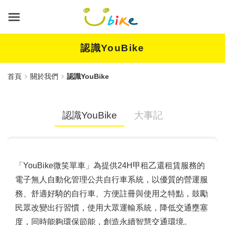
跳
到
主
要
內
認識YouBike
容
首頁
關於我們
認識YouBike
認識YouBike
大事記
「YouBike微笑單車」為提供24H甲租乙還租賃服務的
電子無人自動化管理公共自行車系統，以優質的營運服
務、舒適好騎的自行車、方便註冊與使用之特點，鼓勵
民眾改變出行習慣，使用大眾運輸系統，降低交通壅塞
度，同時能夠環保節能，創造永續智慧交通環境。