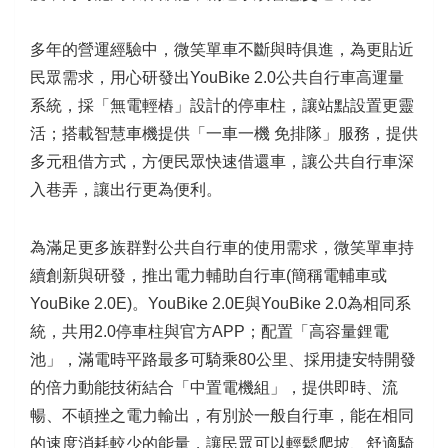
多年的營運經驗中，微笑單車不斷與時俱進，為更貼近
民眾需求，用心研發出YouBike 2.0公共自行車高運量
系統，採「無電輕樁」設計的停車柱，讓站點設置更靈
活；搭載智慧車機提供「一車一機 免排隊」服務，提供
多元租借方式，方便民眾快速借還車，讓公共自行車深
入巷弄，讓出行更為便利。
為滿足更多族群對公共自行車的使用需求，微笑單車持
續創新與研發，推出電力輔助自行車(簡稱電輔車或
YouBike 2.0E)。YouBike 2.0E與YouBike 2.0為相同系
統，共用2.0停車柱與官方APP；配置「高容量鋰電
池」，滿電時平路最多可騎乘80公里、採用捷安特開發
的倍力動能技術結合「中置電機組」，提供即時、流
暢、不頓挫之電力輸出，有別於一般自行車，能在相同
的速度消耗較少的能量，讓民眾可以輕鬆爬坡、舒適騎