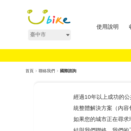
跳
:::
到
主
要
使用說明
內
不分區
容
:::
首頁
聯絡我們
國際諮詢
經過10年以上成功的公
統整體解決方案（內容
如果您的城市正在尋求
結與我們聯絡，我們的