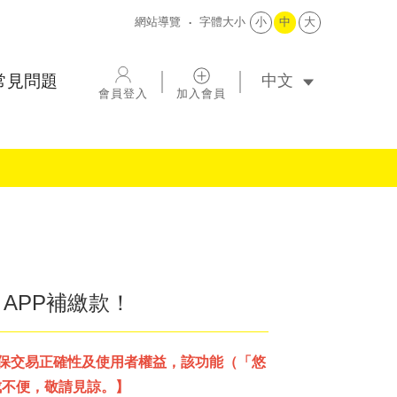
網站導覽
字體大小
小
中
大
選擇語系
常見問題
會員登入
加入會員
e APP補繳款！
確保交易正確性及使用者權益，該功能（「悠
成不便，敬請見諒。】