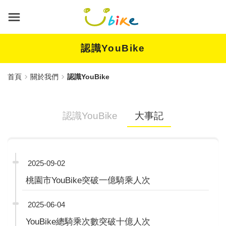
跳
到
主
要
內
認識YouBike
容
首頁
關於我們
認識YouBike
認識YouBike
大事記
2025-09-02
桃園市YouBike突破一億騎乘人次
2025-06-04
YouBike總騎乘次數突破十億人次