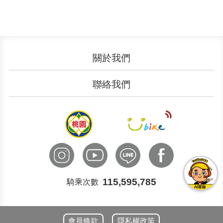
關於我們
認識YouBike
營運成果
聯絡我們
服務中心
廣告刊登
文件下載
加入我們
申請表單
聯絡客服
國際諮詢
115,595,785
騎乘次數
會員條款
隱私權政策