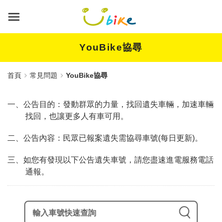
跳
到
主
要
內
YouBike協尋
容
首頁
常見問題
YouBike協尋
一、公告目的：發動群眾的力量，找回遺失車輛，加速車輛
找回，也讓更多人有車可用。
二、公告內容：民眾已報案遺失需協尋車號(每日更新)。
三、如您有發現以下公告遺失車號，請您盡速進電服務電話
通報。
輸入車號快速查詢