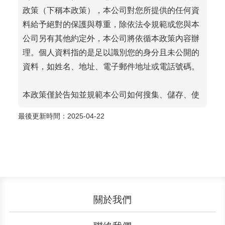
政策（下稱本政策），本公司對您所提供的任何資
料給予絕對的保護與尊重，除依法令規範或您與本
公司另有其他約定外，本公司將依循本政策內容辦
理。個人資料指的是足以識別您的身分且未公開的
資料，如姓名、地址、電子郵件地址或電話號碼。
本政策僅於告知並規範本公司如何搜集、儲存、使
用並揭露透過本網站搜集得來的各項個人資料，本
最後更新時間
：2025-04-22
政策並未修改或變更您與本公司之間可能已簽訂或
即將生效之其他協議。若您的個人資料係本公司透
過第三者搜集而來者，該等個人資料應受本公司與
您或第三者所訂之隱私權政策所約束。若您透過其
他方式提供個人資訊給本公司，例如您因致電本公
司或因促銷或因註冊服務或產品，而提供之個人資
關於我們
料，該等個人資料不受本政策約束。
認識YouBike
營運成果