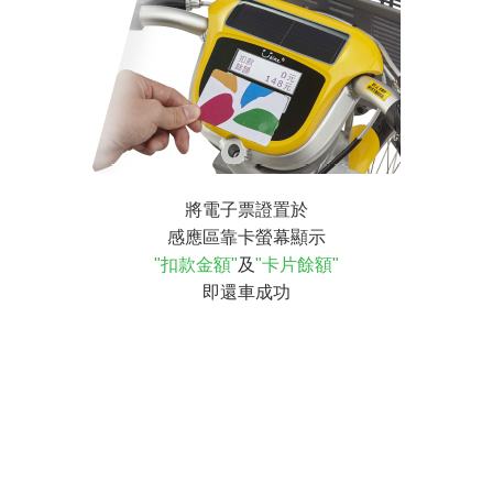
將電子票證置於
感應區靠卡螢幕顯示
"扣款金額"
及
"卡片餘額"
即還車成功