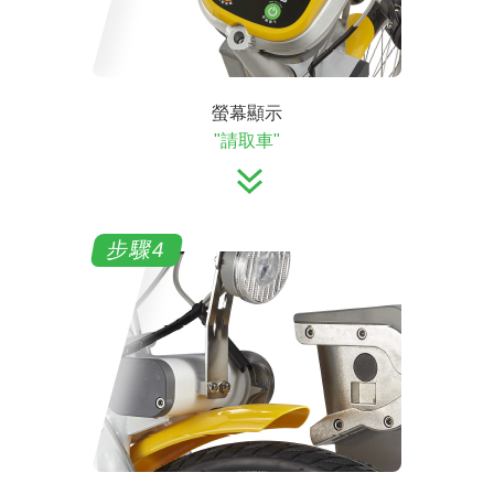
螢幕顯示
"請取車"