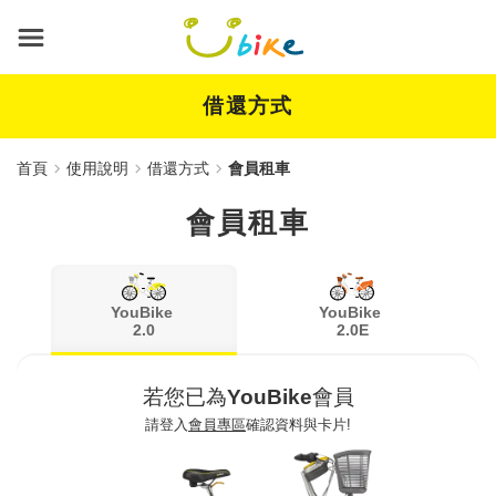
跳
到
主
要
內
借還方式
容
首頁
使用說明
借還方式
會員租車
會員租車
YouBike
YouBike
2.0
2.0E
若您已為
YouBike
會員
請登入
會員專區
確認資料與卡片!