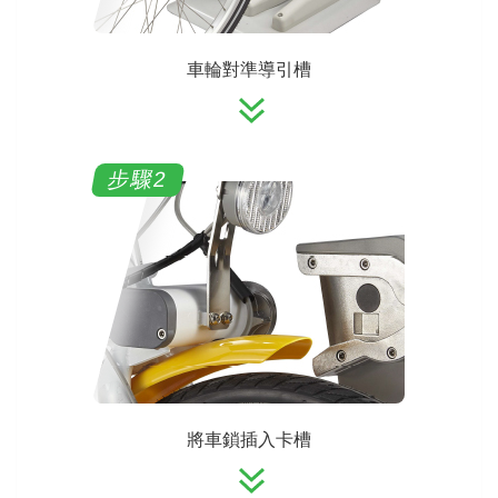
車輪對準導引槽
將車鎖插入卡槽