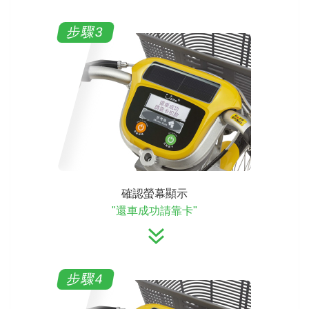
確認螢幕顯示
"還車成功請靠卡"