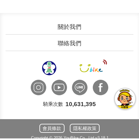
關於我們
認識YouBike
營運成果
聯絡我們
服務中心
廣告刊登
文件下載
加入我們
申請表單
聯絡客服
國際諮詢
10,631,395
騎乘次數
會員條款
隱私權政策
Copyright ©
2026
YouBike
Co., Ltd
v3.18.1