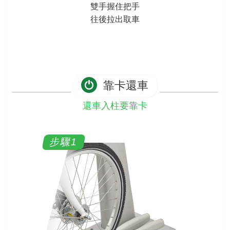
雙手握住把手
往後拉出取車
靠卡還車
還車入柱要靠卡