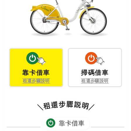
靠卡借車
掃碼借車
租還步驟說明
租還步驟說明
靠卡借車