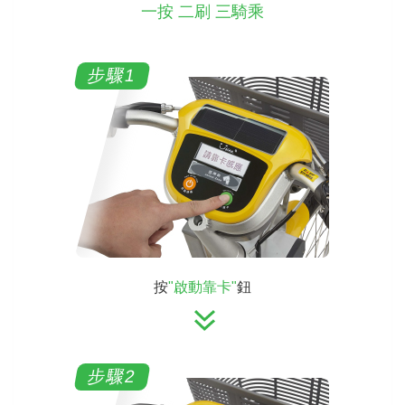
一按 二刷 三騎乘
按
"啟動靠卡"
鈕