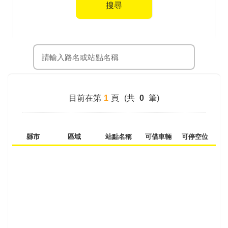
搜尋
站點搜尋
目前在第
1
頁
(共
0
筆)
縣市
區域
站點名稱
可借車輛
可停空位