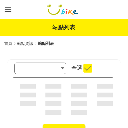
跳
到
主
要
內
站點列表
容
首頁
站點資訊
站點列表
請注意：當您勾選篩選條件時，頁面內容將會自動重新整
全選
選擇縣市