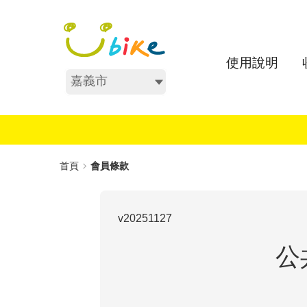
跳
:::
到
主
要
使用說明
內
不分區
容
:::
首頁
會員條款
v20251127
公