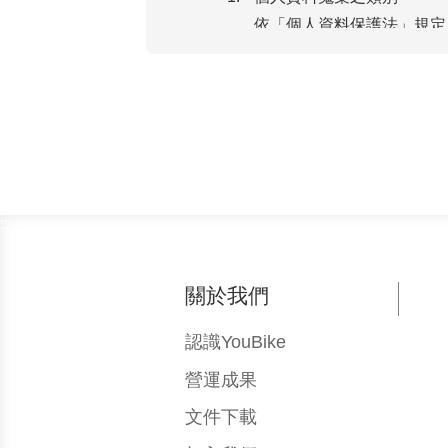
依「個人資料保護法」規定
出生 年月日、行動電話、
個人資料蒐集之目的
依「個人資料保護法之特定目
非公 務機關依法定義務所進
與服務、(135)資（通）訊服
他經營合於營業登 記項目
個人資料利用之期間
:::
特定目的存續期間。
依相關法令規定或本公
關於我們
個人資料利用之地區：中華
個人資料利用之對象及方式
認識YouBike
會員之個人資料，將依
營運成果
本公司得按各縣市政府
文件下載
方式：以自動化機器或
個人資料之查詢、閱覽及刪