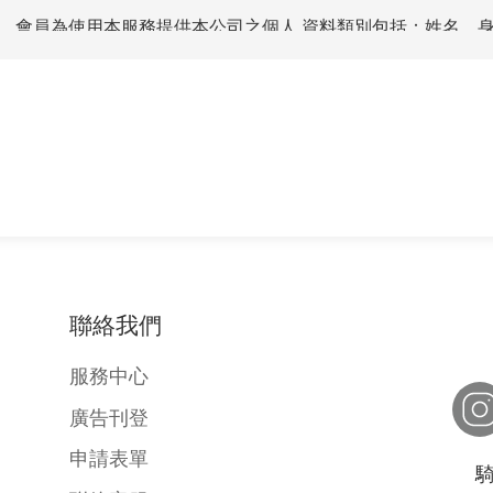
，會員為使用本服務提供本公司之個人 資料類別包括：姓名、
電子郵件、地址、信用卡號碼及電子票證號碼 或行動支付帳號。
的及個人資料之類別」，會員的個人 資料將使用目的包括：(001)人
行個人資料之蒐集處理及利用、(069)契約、 類似契約或其他法律
務、(136)資（通）訊與資料庫管理、(137)資通安全 與管理、(1
或組織章程所定之業務。
司執行業務所必須訂之，並以期限較長者為準。
聯絡我們
民國境內。
服務中心
前項蒐集目的範圍內，供本公司、政府機 關及其他輔助經營、
廣告刊登
之政策及相關法規，以會員註冊之個人資 料逕代會員投保公共自
申請表單
其他非自動化之利用方式。
除：