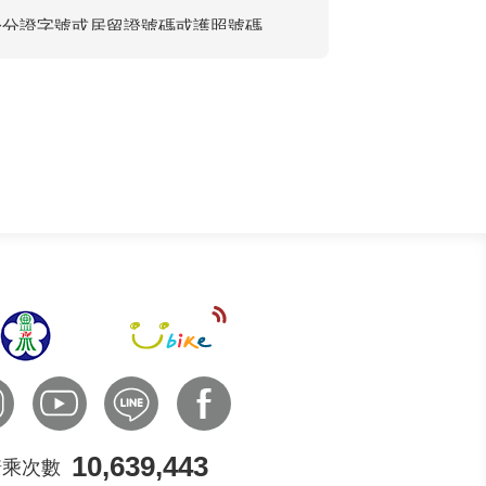
身分證字號或居留證號碼或護照號碼、
身保險、(040)行銷業務、(063)
關係事務、(090)消費者、客戶管理
57)調查、統計與研究分析、(181) 其
維運公共自行車系統設備與政策之人。
行車傷害保險。
10,639,443
騎乘次數