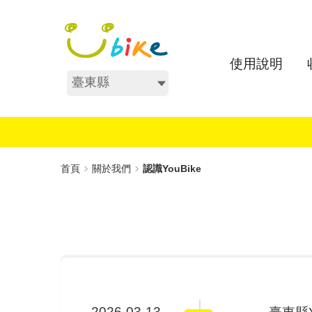
跳
:::
到
主
要
使用說明
內
不分區
容
:::
首頁
關於我們
認識YouBike
2026-03-13