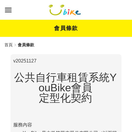
跳
到
主
要
內
會員條款
容
首頁
會員條款
v20251127
公共自行車租賃系統Y
ouBike會員
定型化契約
服務內容