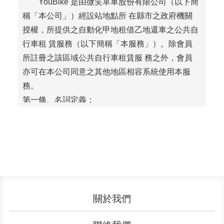
YouBike 是由微笑單車股份有限公司（以下簡
稱「本公司」）經設站地點所 在縣市之政府機關
授權，所提供之自動化甲地租借乙地還車之公共自
行車租 賃服務（以下簡稱「本服務」）。除會員
所註冊之該區域公共自行車租賃服 務之外，會員
亦可在本公司同意之其他地區相容系統使用本服
務。
第一條、名詞定義：
會員：指於YouBike官方網站、服務中
心、KIOSK（自動服務機）、 App 等
完成註冊程序者。
租車：指會員於本公司有提供本服務
之公共自行車站點，使用指定 之電子
票證或行動支付，租借公共自行車使
關於我們
用之謂。
還車：指會員將公共自行車歸還於本
認識YouBike
營運成果