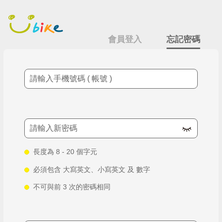
跳
忘記密碼
到
主
要
會員登入
忘記密碼
內
容
手機號碼
新密碼
長度為 8 - 20 個字元
必須包含 大寫英文、小寫英文 及 數字
不可與前 3 次的密碼相同