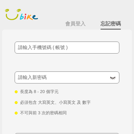
跳
忘記密碼
到
主
要
會員登入
忘記密碼
內
容
手機號碼
新密碼
長度為 8 - 20 個字元
必須包含 大寫英文、小寫英文 及 數字
不可與前 3 次的密碼相同