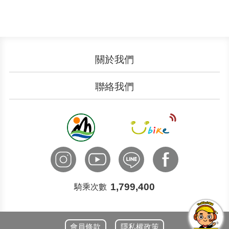
關於我們
認識YouBike
營運成果
聯絡我們
服務中心
廣告刊登
文件下載
加入我們
申請表單
聯絡客服
國際諮詢
1,799,400
騎乘次數
會員條款
隱私權政策