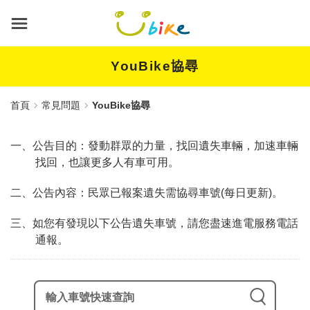
跳
到
主
要
內
YouBike協尋
容
首頁
常見問題
YouBike協尋
一、公告目的：發動群眾的力量，找回遺失車輛，加速車輛
找回，也讓更多人有車可用。
二、公告內容：民眾已報案遺失需協尋車號(每日更新)。
三、如您有發現以下公告遺失車號，請您盡速進電服務電話
通報。
輸入車號快速查詢