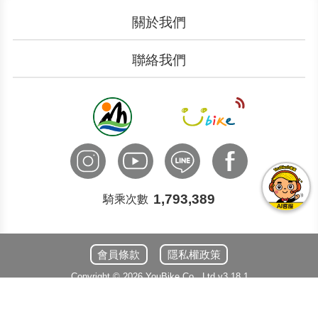
關於我們
認識YouBike
營運成果
聯絡我們
服務中心
廣告刊登
文件下載
加入我們
申請表單
聯絡客服
國際諮詢
1,793,389
騎乘次數
會員條款
隱私權政策
Copyright ©
2026
YouBike
Co., Ltd
v3.18.1