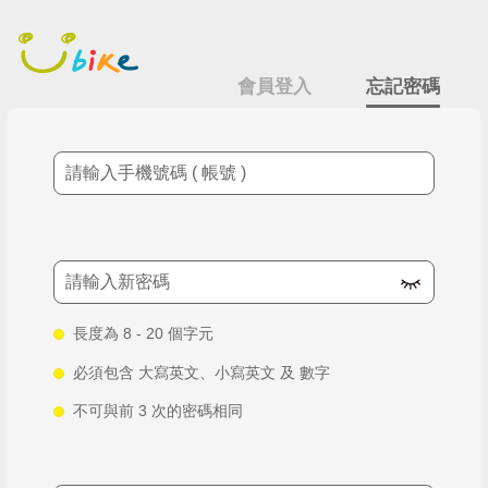
跳
忘記密碼
到
主
要
會員登入
忘記密碼
內
容
手機號碼
新密碼
長度為 8 - 20 個字元
必須包含 大寫英文、小寫英文 及 數字
不可與前 3 次的密碼相同