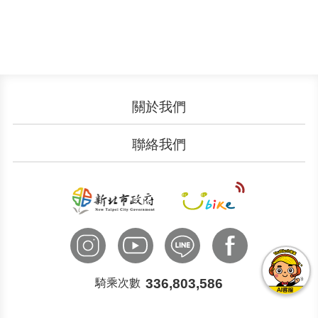
關於我們
認識YouBike
營運成果
聯絡我們
服務中心
廣告刊登
文件下載
加入我們
申請表單
聯絡客服
國際諮詢
336,803,586
騎乘次數